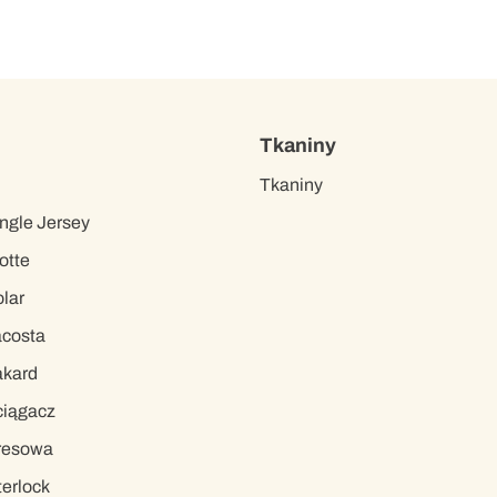
Tkaniny
Tkaniny
ngle Jersey
otte
lar
acosta
akard
ciągacz
resowa
terlock