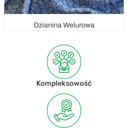
Dzianina Welurowa
Miękka i luksusowa dzianina o aksamitnym
wykończeniu, co sprawia że jest komfortowa w noszeniu
i przyjemna dla skóry. Welur jest uważany za materiał
luksusowy.
Kompleksowość