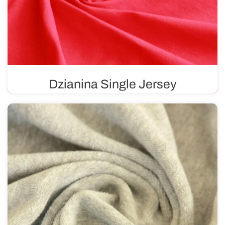
Dzianina Single Jersey
Jest to dzianina jednołożyskowa, co oznacza, że
wyróżnia ją charakterystyczny splot, gdzie jedna strona
materiału jest gładka, natomiast druga ma wyraźną
teksturę.