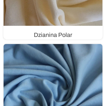
Dzianina Polar
Znana z doskonałej izolacji cieplnej. Polar stanowi
skuteczną barierę przed utratą ciepła, jest miękki i
przyjemny w noszeniu – idealny do szycia odzieży
zimowej.