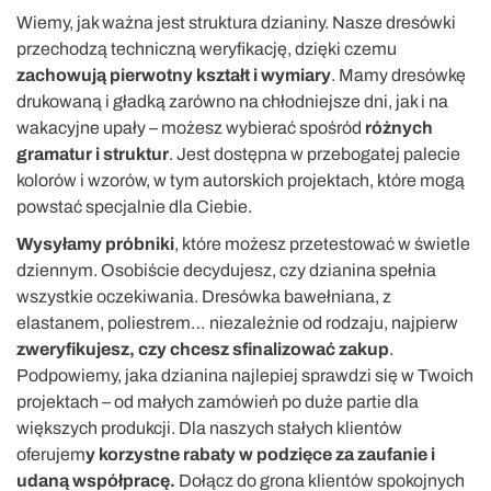
Wiemy, jak ważna jest struktura dzianiny. Nasze dresówki
przechodzą techniczną weryfikację, dzięki czemu
zachowują pierwotny kształt i wymiary
. Mamy dresówkę
drukowaną i gładką zarówno na chłodniejsze dni, jak i na
wakacyjne upały – możesz wybierać spośród
różnych
gramatur i struktur
. Jest dostępna w przebogatej palecie
kolorów i wzorów, w tym autorskich projektach, które mogą
powstać specjalnie dla Ciebie.
Wysyłamy próbniki
, które możesz przetestować w świetle
dziennym. Osobiście decydujesz, czy dzianina spełnia
wszystkie oczekiwania. Dresówka bawełniana, z
elastanem, poliestrem… niezależnie od rodzaju, najpierw
zweryfikujesz, czy chcesz sfinalizować zakup
.
Podpowiemy, jaka dzianina najlepiej sprawdzi się w Twoich
projektach – od małych zamówień po duże partie dla
większych produkcji. Dla naszych stałych klientów
oferujem
y korzystne rabaty w podzięce za zaufanie i
udaną współpracę.
Dołącz do grona klientów spokojnych