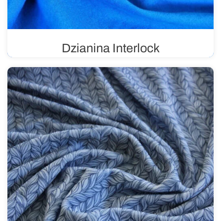
Dzianina Interlock
Dzianina dwułożyskowa, inaczej dwustronna. Jest
elastyczna i wytrzymała, stosowana głównie w produkcji
odzieży dziecięcej, sportowej i bielizny. Nadaje się do
nadruków.