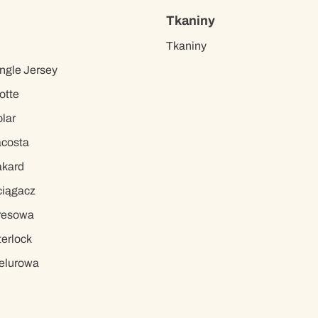
Tkaniny
Tkaniny
ngle Jersey
otte
lar
acosta
akard
ciągacz
resowa
terlock
elurowa