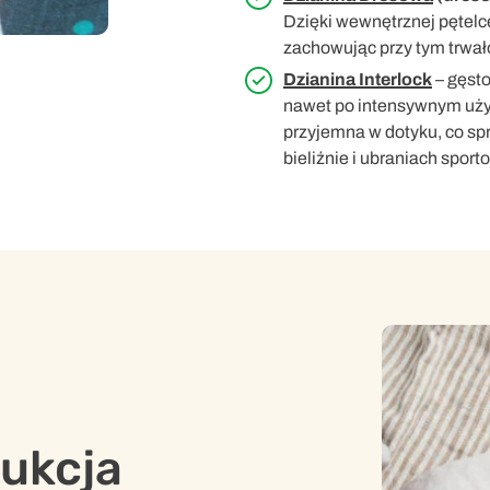
Dzięki wewnętrznej pętelc
zachowując przy tym trwałoś
Dzianina Interlock
– gęsto
nawet po intensywnym użyt
przyjemna w dotyku, co spr
bieliźnie i ubraniach sport
dukcja