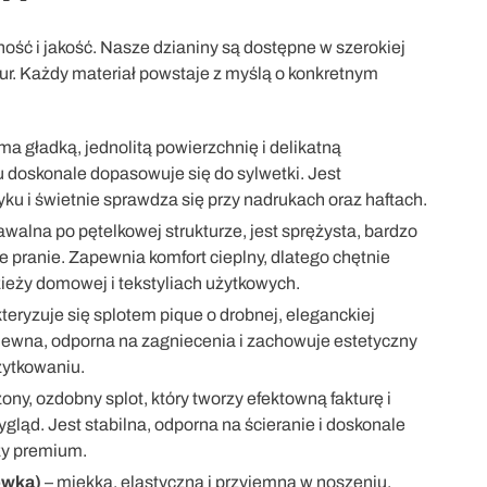
ość i jakość. Nasze dzianiny są dostępne w szerokiej
tur. Każdy materiał powstaje z myślą o konkretnym
ma gładką, jednolitą powierzchnię i delikatną
u doskonale dopasowuje się do sylwetki. Jest
ku i świetnie sprawdza się przy nadrukach oraz haftach.
walna po pętelkowej strukturze, jest sprężysta, bardzo
e pranie. Zapewnia komfort cieplny, dlatego chętnie
ieży domowej i tekstyliach użytkowych.
teryzuje się splotem pique o drobnej, eleganckiej
wiewna, odporna na zagniecenia i zachowuje estetyczny
żytkowaniu.
ony, ozdobny splot, który tworzy efektowną fakturę i
gląd. Jest stabilna, odporna na ścieranie i doskonale
ży premium.
ówka)
– miękka, elastyczna i przyjemna w noszeniu.