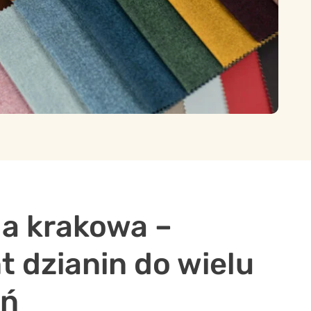
la krakowa –
 dzianin do wielu
ań