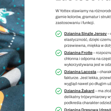
W Yottex stawiamy na różnorodn
gamie kolorów, gramatur i struk
zastosowaniu i funkcji.
Dzianina Single Jersey
– 
elastyczność, dzięki czem
przewiewna, miękka w doty
Dzianina Frotte
– rozpozna
chłonna i odporna na częst
wykorzystywana jest w odz
Dzianina Lacosta
– charak
fakturze. Jest lekka, prze
wygląd nawet po długim u
Dzianina Żakard
– ma złoż
delikatny trójwymiarowy wy
podkreśla charakter odzie
Dzianina Dresowa
(dres