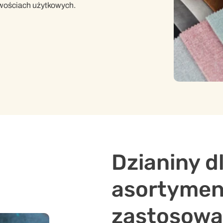
iwościach użytkowych.
Dzianiny d
asortyment
zastosow